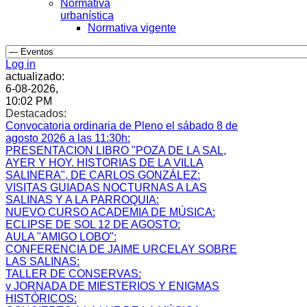
Normativa
urbanística
Normativa vigente
Log in
actualizado:
6-08-2026,
10:02 PM
Destacados:
Convocatoria ordinaria de Pleno el sábado 8 de
agosto 2026 a las 11:30h
:
PRESENTACION LIBRO "POZA DE LA SAL,
AYER Y HOY. HISTORIAS DE LA VILLA
SALINERA", DE CARLOS GONZÁLEZ
:
VISITAS GUIADAS NOCTURNAS A LAS
SALINAS Y A LA PARROQUIA
:
NUEVO CURSO ACADEMIA DE MÚSICA
:
ECLIPSE DE SOL 12 DE AGOSTO
:
AULA "AMIGO LOBO"
:
CONFERENCIA DE JAIME URCELAY SOBRE
LAS SALINAS
:
TALLER DE CONSERVAS
:
v JORNADA DE MIESTERIOS Y ENIGMAS
HISTÓRICOS
: