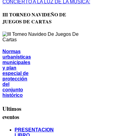
CONCIERTO A LA LUZ DE LA MÚSICA
:
III TORNEO NAVIDEÑO DE
JUEGOS DE CARTAS
Normas
urbanísticas
municipales
y plan
especial de
protección
del
conjunto
histórico
Ultimos
eventos
PRESENTACION
LIBRO